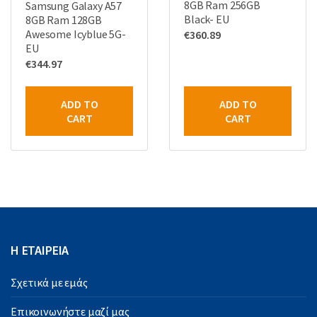
8GB Ram 256GB
Samsung Galaxy A57
Black- EU
8GB Ram 128GB
Awesome Icyblue 5G-
€
360.89
EU
€
344.97
ADD TO
ADD TO
CART
CART
Η ΕΤΑΙΡΕΙΑ
Σχετικά με εμάς
Επικοινωνήστε μαζί μας