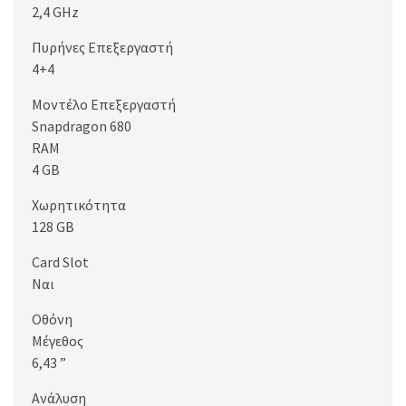
2,4 GHz
Πυρήνες Επεξεργαστή
4+4
Μοντέλο Επεξεργαστή
Snapdragon 680
RAM
4 GB
Χωρητικότητα
128 GB
Card Slot
Ναι
Οθόνη
Μέγεθος
6,43 ”
Ανάλυση