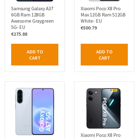
Samsung Galaxy A37
Xiaomi Poco X8 Pro
6GB Ram 128GB
Max 12GB Ram 512GB
Awesome Graygreen
White- EU
5G- EU
€
500.79
€
275.88
ADD TO
ADD TO
CART
CART
Xiaomi Poco X8 Pro