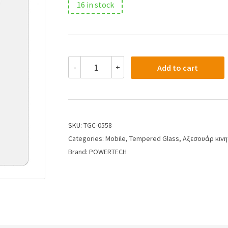
16 in stock
-
+
Add to cart
SKU:
TGC-0558
Categories:
Mobile
,
Tempered Glass
,
Αξεσουάρ κιν
Brand:
POWERTECH