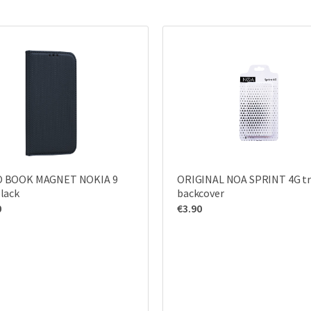
 BOOK MAGNET NOKIA 9
ORIGINAL NOA SPRINT 4G t
lack
backcover
0
€
3.90