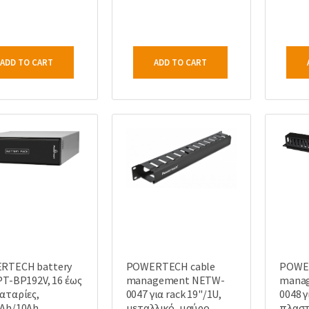
ADD TO CART
ADD TO CART
RTECH battery
POWERTECH cable
POWE
PT-BP192V, 16 έως
management NETW-
mana
αταρίες,
0047 για rack 19"/1U,
0048 γ
9Ah/10Ah
μεταλλικό, μαύρο
πλαστ