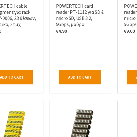
RTECH cable
POWERTECH card
POWE
ment για rack
reader PT-1112 για SD &
reader
0006, 23 θέσεων,
micro SD, USB 3.2,
micro 
ικό, 2τμχ
5Gbps, μαύρο
5Gbps,
0
€
4.90
€
9.00
ADD TO CART
ADD TO CART