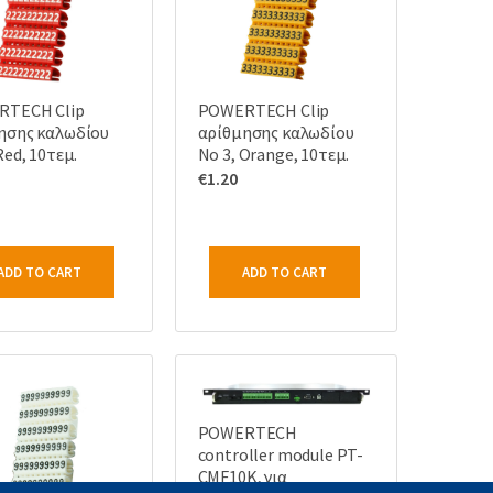
TECH Clip
POWERTECH Clip
ησης καλωδίου
αρίθμησης καλωδίου
Red, 10τεμ.
Νο 3, Orange, 10τεμ.
€
1.20
ADD TO CART
ADD TO CART
POWERTECH
controller module PT-
CMF10K, για