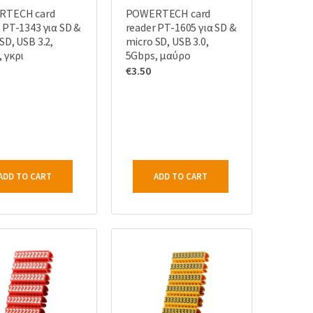
RTECH card
POWERTECH card
 PT-1343 για SD &
reader PT-1605 για SD &
SD, USB 3.2,
micro SD, USB 3.0,
 γκρι
5Gbps, μαύρο
€
3.50
ADD TO CART
ADD TO CART