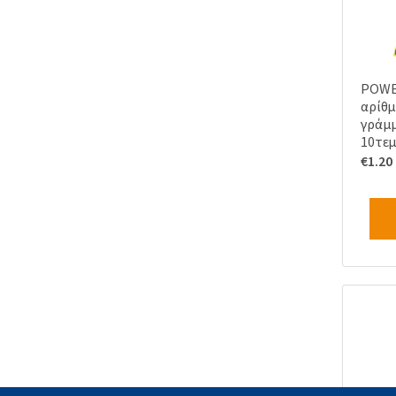
POWE
αρίθμ
γράμμ
10τεμ
€
1.20