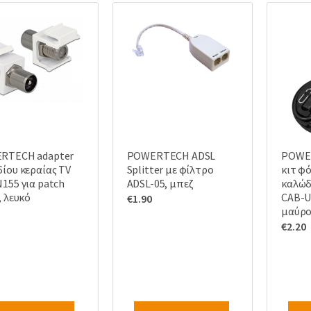
RTECH adapter
POWERTECH ADSL
POWER
ίου κεραίας TV
Splitter με φίλτρο
κιτ φ
155 για patch
ADSL-05, μπεζ
καλώδ
, λευκό
CAB-U
€
1.90
μαύρ
€
2.20