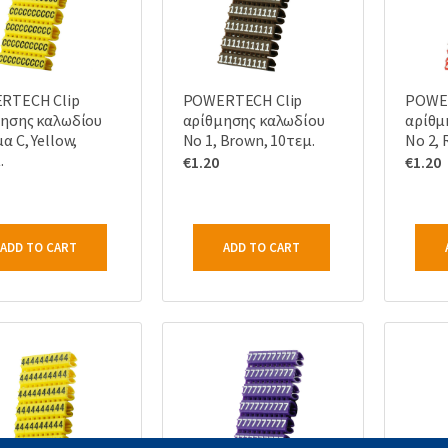
RTECH Clip
POWERTECH Clip
POWER
ησης καλωδίου
αρίθμησης καλωδίου
αρίθμ
α C, Yellow,
Νο 1, Brown, 10τεμ.
Νο 2, 
.
€
1.20
€
1.20
ADD TO CART
ADD TO CART