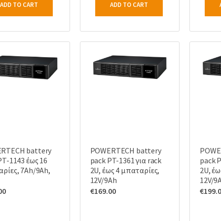
ADD TO CART
ADD TO CART
RTECH battery
POWERTECH battery
POWER
PT-1143 έως 16
pack PT-1361 για rack
pack P
ρίες, 7Ah/9Ah,
2U, έως 4 μπαταρίες,
2U, έω
12V/9Ah
12V/9
00
€
169.00
€
199.