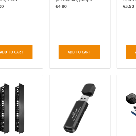
00
€
4.90
€
5.50
ADD TO CART
ADD TO CART