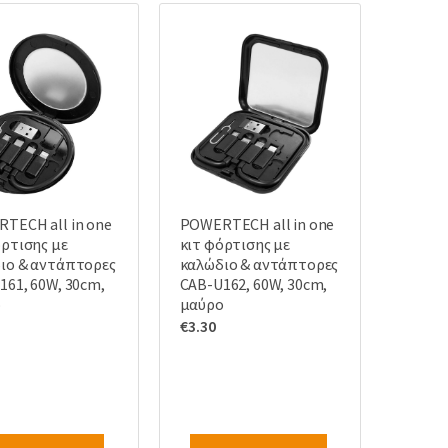
TECH all in one
POWERTECH all in one
όρτισης με
κιτ φόρτισης με
ιο & αντάπτορες
καλώδιο & αντάπτορες
161, 60W, 30cm,
CAB-U162, 60W, 30cm,
ο
μαύρο
€
3.30