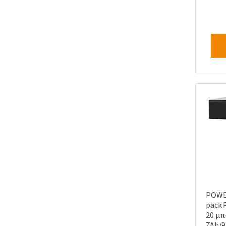
POWE
pack 
20 μπ
7Ah/