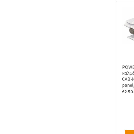
POWE
καλωδ
CAB-N
panel
€
2.50