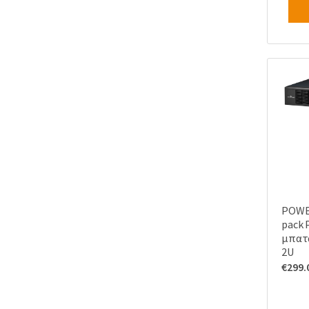
POWE
pack 
μπατα
2U
€
299.