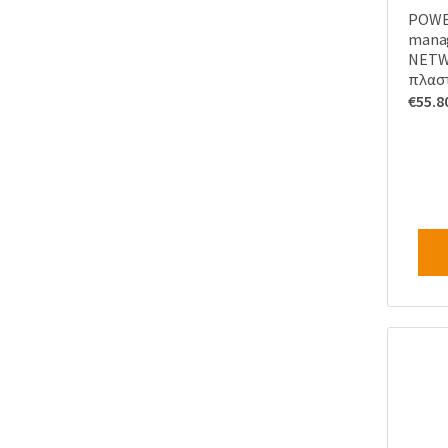
POWE
manag
NETW-
πλαστ
€
55.8