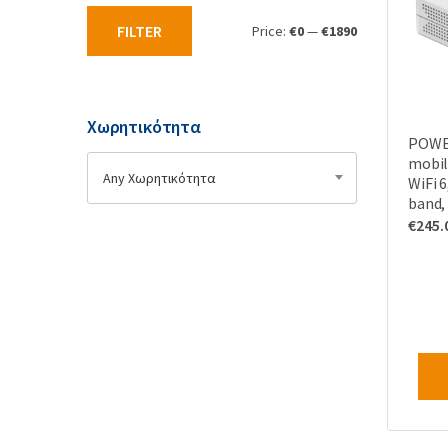
ν
FILTER
Price:
€0
—
€1890
:
Χωρητικότητα
POWE
mobil
Any Χωρητικότητα
WiFi 6
band,
€
245.