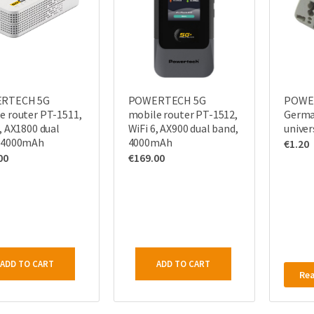
RTECH 5G
POWERTECH 5G
POWE
e router PT-1511,
mobile router PT-1512,
Germa
, AX1800 dual
WiFi 6, AX900 dual band,
univer
 4000mAh
4000mAh
€
1.20
00
€
169.00
ADD TO CART
ADD TO CART
Re