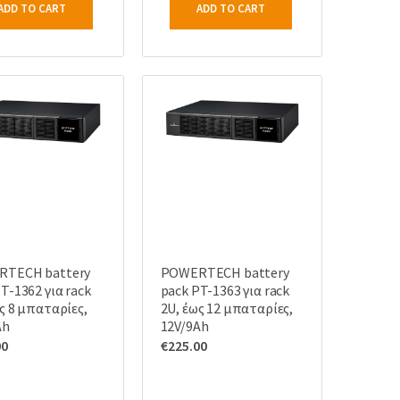
ADD TO CART
ADD TO CART
TECH battery
POWERTECH battery
T-1362 για rack
pack PT-1363 για rack
ς 8 μπαταρίες,
2U, έως 12 μπαταρίες,
Ah
12V/9Ah
00
€
225.00