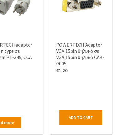
RTECH adapter
POWERTECH Adapter
n type σε
VGA 15pin θηλυκό σε
sal PT-349, CCA
VGA 15pin θηλυκό CAB-
G005
€
1.20
ADD TO CART
ad more