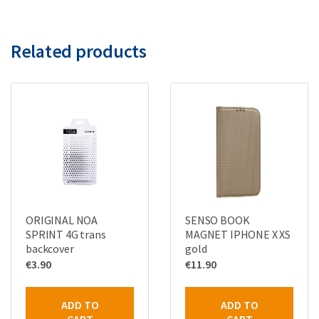
Related products
ORIGINAL NOA
SENSO BOOK
SPRINT 4G trans
MAGNET IPHONE X XS
backcover
gold
€
3.90
€
11.90
ADD TO
ADD TO
CART
CART