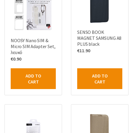
SENSO BOOK
MAGNET SAMSUNG A8
NOOSY Nano SIM &
PLUS black
Micro SIM Adapter Set,
€
11.90
λευκό
€
0.90
ADD TO
ADD TO
CART
CART