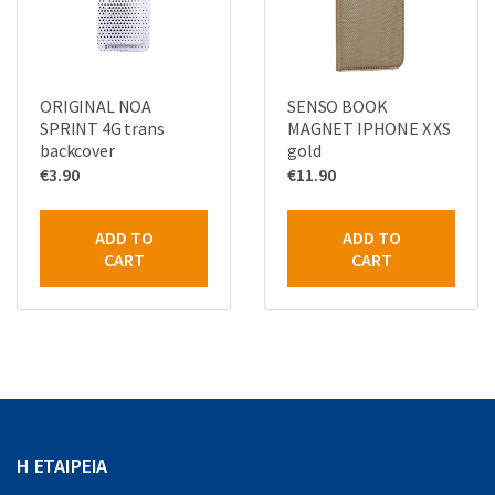
ORIGINAL NOA
SENSO BOOK
SPRINT 4G trans
MAGNET IPHONE X XS
backcover
gold
€
3.90
€
11.90
ADD TO
ADD TO
CART
CART
Η ΕΤΑΙΡΕΙΑ