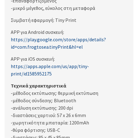
-επαναφορτιζόμενος
-μικρό μέγεθος, εύκολος στη μεταφορά
Συμβατή εφαρμογή: Tiny Print
APP για Android συσκευή:
https://play.google.com/store/apps/details?
id=com.frogtosea.tinyPrint&hl=el
APP για iOS συσκευή:
https://apps.apple.com/us/app/tiny-
print/id1585952175
Τεχνικά χαρακτηριστικά
-μέθοδος εκτύπωσης: θερμική εκτύπωση
-μέθοδος σύνδεσης: Bluetooth
-ανάλυση εκτύπωσης: 200 dpi
-διαστάσεις χαρτιού: 57 x 26 x 6mm
-χωρητικότητα μπαταρία: 1200mAh
-θύρα φόρτισης: USB-C
-διαστάσεις: 85 x 45 x 85mm