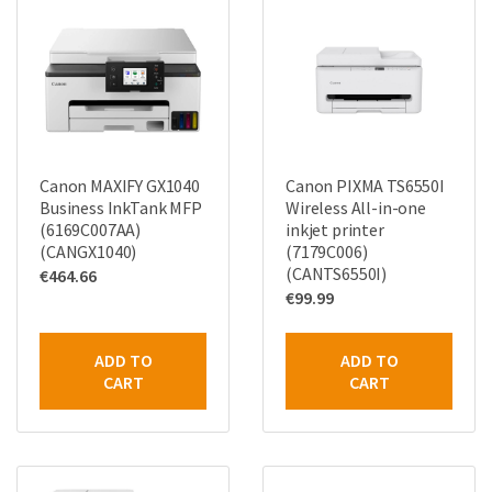
Canon MAXIFY GX1040
Canon PIXMA TS6550I
Business InkTank MFP
Wireless All-in-one
(6169C007AA)
inkjet printer
(CANGX1040)
(7179C006)
(CANTS6550I)
€
464.66
€
99.99
ADD TO
ADD TO
CART
CART