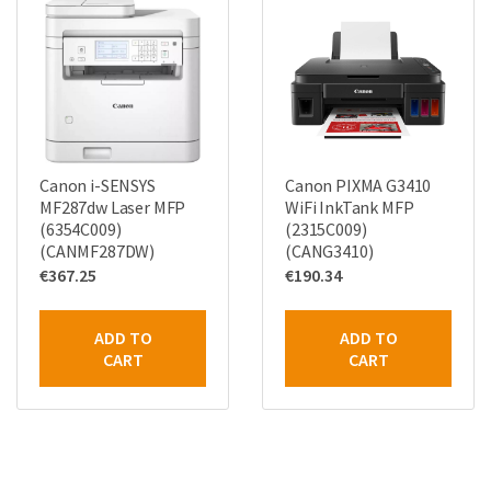
Canon i-SENSYS
Canon PIXMA G3410
MF287dw Laser MFP
WiFi InkTank MFP
(6354C009)
(2315C009)
(CANMF287DW)
(CANG3410)
€
367.25
€
190.34
ADD TO
ADD TO
CART
CART