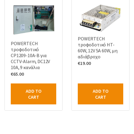
POWERTECH
POWERTECH
τροφοδοτικό HT-
τροφοδοτικό
60W, 12V 5A 60W, μη
CP1209-10A-B για
αδιάβροχο
CCTV-Alarm, DC12V
€
19.00
10A, 9 κανάλια
€
65.00
ADD TO
ADD TO
CART
CART