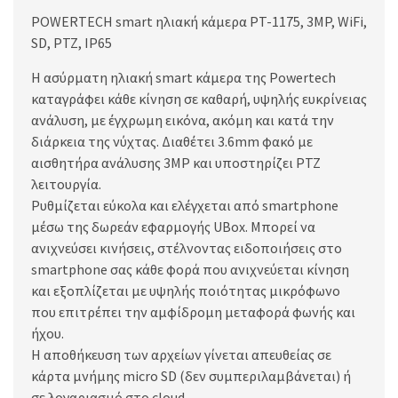
POWERTECH smart ηλιακή κάμερα PT-1175, 3MP, WiFi,
SD, PTZ, IP65
Η ασύρματη ηλιακή smart κάμερα της Powertech
καταγράφει κάθε κίνηση σε καθαρή, υψηλής ευκρίνειας
ανάλυση, με έγχρωμη εικόνα, ακόμη και κατά την
διάρκεια της νύχτας. Διαθέτει 3.6mm φακό με
αισθητήρα ανάλυσης 3MP και υποστηρίζει PTZ
λειτουργία.
Ρυθμίζεται εύκολα και ελέγχεται από smartphone
μέσω της δωρεάν εφαρμογής UBox. Μπορεί να
ανιχνεύσει κινήσεις, στέλνοντας ειδοποιήσεις στο
smartphone σας κάθε φορά που ανιχνεύεται κίνηση
και εξοπλίζεται με υψηλής ποιότητας μικρόφωνο
που επιτρέπει την αμφίδρομη μεταφορά φωνής και
ήχου.
Η αποθήκευση των αρχείων γίνεται απευθείας σε
κάρτα μνήμης micro SD (δεν συμπεριλαμβάνεται) ή
σε λογαριασμό στο cloud.