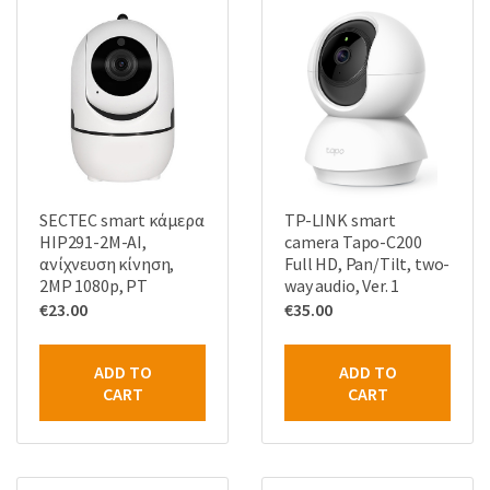
SECTEC smart κάμερα
TP-LINK smart
HIP291-2M-AI,
camera Tapo-C200
ανίχνευση κίνηση,
Full HD, Pan/Tilt, two-
2MP 1080p, PT
way audio, Ver. 1
€
23.00
€
35.00
ADD TO
ADD TO
CART
CART