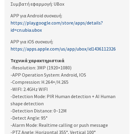
Συμβατή εφαρμογή: UBox
APP για Android συσκευή:
https://play.google.com/store/apps/details?
id=cn.ubia.ubox
APP για iOS συσκευή:
https://apps.apple.com/us/app/ubox/id1436112326
Τεχνικά χαρακτηριστικά
-Resolution: 3MP (1920×1080)
-APP Operation System: Android, IOS
-Compression: H.264+/H.265
-WIFI: 2.4GHz WIFI
-Detection Mode: PIR Human detection + AI Human
shape detection
-Detection Distance: 0~12M
-Detect Angle: 95°
-Alarm Mode: Realtime calling or push message
-PTZ Angle: Horizontal 355°, Vertical 100°