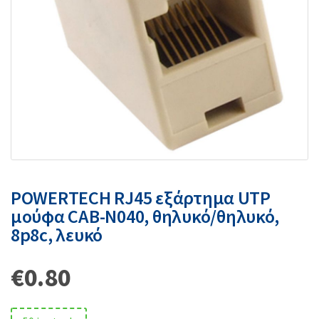
POWERTECH RJ45 εξάρτημα UTP
μούφα CAB-N040, θηλυκό/θηλυκό,
8p8c, λευκό
€
0.80