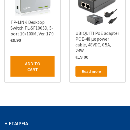
TP-LINK Desktop
Switch TL-SF1005D, 5-
UBIQUITI PoE adapter
port 10/100M, Ver. 17.0
POE-48 με power
€
9.90
cable, 48VDC, 0.5A,
24W
€
19.00
ADD TO
CART
Read more
Η ΕΤΑΙΡΕΙΑ