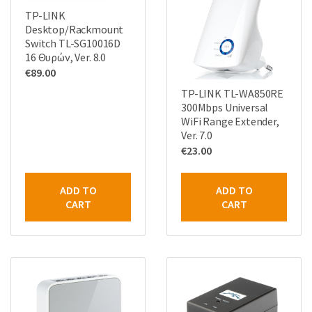
TP-LINK
Desktop/Rackmount
Switch TL-SG10016D
16 Θυρών, Ver. 8.0
€
89.00
TP-LINK TL-WA850RE
300Mbps Universal
WiFi Range Extender,
Ver. 7.0
€
23.00
ADD TO
ADD TO
CART
CART