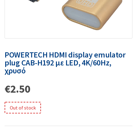
POWERTECH HDMI display emulator
plug CAB-H192 με LED, 4K/60Hz,
χρυσό
€
2.50
Out of stock