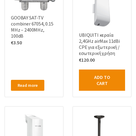
GOOBAY SAT-TV
combiner 67054, 0.15
MHz – 2400MHz,
UBIQUITI κεραία
100dB
2,4GHz airMax 11dBi
€
3.50
CPE για εξωτερική /
εσωτερική χρήση
€
120.00
ADD TO
CART
Read more