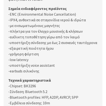
Σημεία ενδιαφέροντος προϊόντος
-ENC (Environmental Noise Cancellation)
-IPX4, ανθεκτικά σε σταγονίδια νερού & ιδρώτα
-με ενσωματωμένους μαγνήτες
-πλήκτρα για τον έλεγχο μουσικής & κλήσεων
-ευέλικτη τοποθέτηση γύρω από τον λαιμό
-υποστήριξη σύνδεσης με έως 2 συσκευές ταυτόχρονα
-εξαιρετική ποιότητα ήχου
-γρήγορη φόρτιση
-low latency
-υποστήριξη voice assistant
-earbuds σιλικόνης
Τεχνικά χαρακτηριστικά
-Chipset: BK3296
-Σύνδεση: Bluetooth 5.2
-Bluetooth profiles: HFP, A2DP, AVRCP, SPP
-Εμβέλεια σύνδεσης: 10m