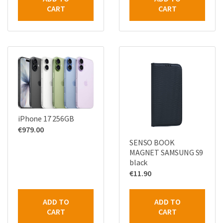
CART
CART
iPhone 17 256GB
€
979.00
SENSO BOOK
MAGNET SAMSUNG S9
black
€
11.90
ADD TO
ADD TO
CART
CART