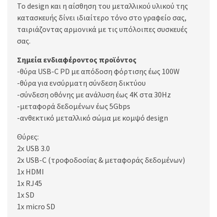
Το design και η αίσθηση του μεταλλικού υλικού της
κατασκευής δίνει ιδιαίτερο τόνο στο γραφείο σας,
ταιριάζοντας αρμονικά με τις υπόλοιπες συσκευές
σας.
Σημεία ενδιαφέροντος προϊόντος
-θύρα USB-C PD με απόδοση φόρτισης έως 100W
-θύρα για ενσύρματη σύνδεση δικτύου
-σύνδεση οθόνης με ανάλυση έως 4K στα 30Hz
-μεταφορά δεδομένων έως 5Gbps
-ανθεκτικό μεταλλικό σώμα με κομψό design
Θύρες:
2x USB 3.0
2x USB-C (τροφοδοσίας & μεταφοράς δεδομένων)
1x HDMI
1x RJ45
1x SD
1x micro SD