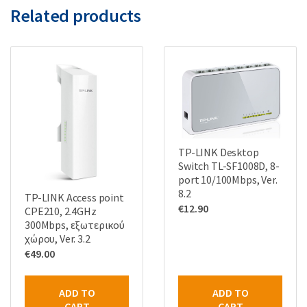
Related products
TP-LINK Desktop
Switch TL-SF1008D, 8-
port 10/100Mbps, Ver.
8.2
TP-LINK Access point
€
12.90
CPE210, 2.4GHz
300Mbps, εξωτερικού
χώρου, Ver. 3.2
€
49.00
ADD TO
ADD TO
CART
CART