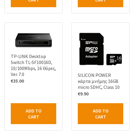
TP-LINK Desktop
Switch TL-SF10016D,
10/100Mbps, 16 Θύρες,
Ver. 7.0
SILICON POWER
€
35.00
κάρτα μνήμης 16GB
micro SDHC, Class 10
€
9.90
ADD TO
ADD TO
CART
CART