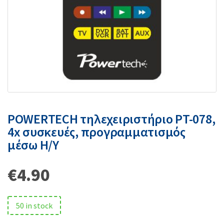
POWERTECH τηλεχειριστήριο PT-078,
4x συσκευές, προγραμματισμός
μέσω Η/Υ
€
4.90
50 in stock