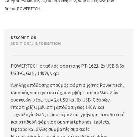
Categories:
Mobile
,
Αξεσουάρ κινητών
,
Φορτιστές Κινητών
Brand:
POWERTECH
DESCRIPTION
ADDITIONAL INFORMATION
POWERTECH σταθμός φόρτισης PT-1621, 2x USB & 6x
USB-C, GaN, 140W, γκρι
Υψηλής απόδοσης σταθμός φόρτισης της Powertech,
ιδανικός για την ταυτόχρονη φόρτιση πολλαπλών
συσκευών μέσω των 2x USB και 6x USB-C θυρών.
Υποστηρίζει μέγιστη απόδοση έως 140W και
τεχνολογία GaN, προσφέροντας γρήγορη, αποδοτική
και σταθερή φόρτιση σε smartphones, tablets,
laptops και άλλες συμβατές συσκευές.
Η τροφοδοσία του γίνεται μέσω DC καλωδίου