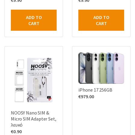
ADD TO
ADD TO
CART
CART
iPhone 17 256GB
€
979.00
NOOSY Nano SIM &
Micro SIM Adapter Set,
λευκό
€
0.90