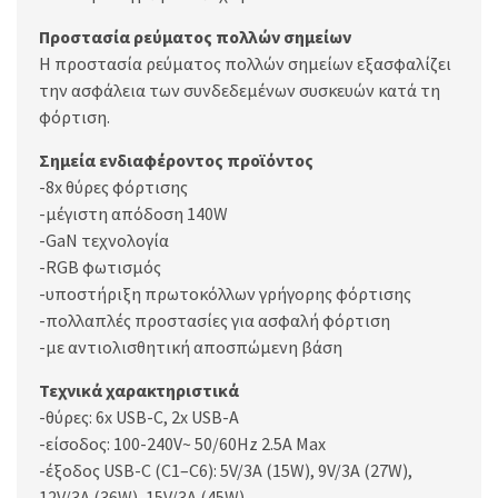
Προστασία ρεύματος πολλών σημείων
Η προστασία ρεύματος πολλών σημείων εξασφαλίζει
την ασφάλεια των συνδεδεμένων συσκευών κατά τη
φόρτιση.
Σημεία ενδιαφέροντος προϊόντος
-8x θύρες φόρτισης
-μέγιστη απόδοση 140W
-GaN τεχνολογία
-RGB φωτισμός
-υποστήριξη πρωτοκόλλων γρήγορης φόρτισης
-πολλαπλές προστασίες για ασφαλή φόρτιση
-με αντιολισθητική αποσπώμενη βάση
Τεχνικά χαρακτηριστικά
-θύρες: 6x USB-C, 2x USB-A
-είσοδος: 100-240V~ 50/60Hz 2.5A Max
-έξοδος USB-C (C1–C6): 5V/3A (15W), 9V/3A (27W),
12V/3A (36W), 15V/3A (45W),