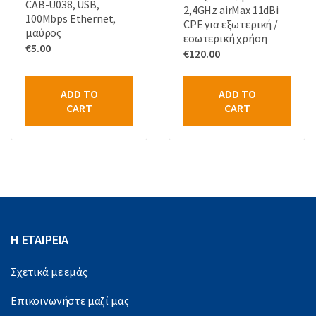
CAB-U038, USB,
2,4GHz airMax 11dBi
100Mbps Ethernet,
CPE για εξωτερική /
μαύρος
εσωτερική χρήση
€
5.00
€
120.00
ADD TO
ADD TO
CART
CART
Η ΕΤΑΙΡΕΙΑ
Σχετικά με εμάς
Επικοινωνήστε μαζί μας