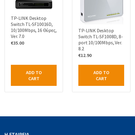
TP-LINK Desktop
Switch TL-SF10016D,
10/100Mbps, 16 Θύρες,
TP-LINK Desktop
Ver. 7.0
Switch TL-SF1008D, 8-
port 10/100Mbps, Ver.
€
35.00
8.2
€
12.90
ADD TO
ADD TO
CART
CART
Η ΕΤΑΙΡΕΙΑ