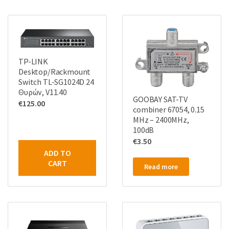
TP-LINK
Desktop/Rackmount
Switch TL-SG1024D 24
Θυρών, V11.40
GOOBAY SAT-TV
€
125.00
combiner 67054, 0.15
MHz – 2400MHz,
100dB
€
3.50
ADD TO
CART
Read more