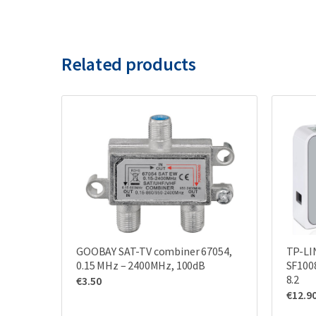
Related products
GOOBAY SAT-TV combiner 67054,
TP-LI
0.15 MHz – 2400MHz, 100dB
SF1008
8.2
€
3.50
€
12.9