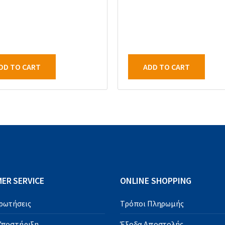
DD TO CART
ADD TO CART
ER SERVICE
ONLINE SHOPPING
Ερωτήσεις
Τρόποι Πληρωμής
 Υποστήριξη
Έξοδα Αποστολής