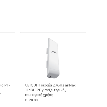
ιο PT-
UBIQUITI κεραία 2,4GHz airMax
11dBi CPE για εξωτερική /
Υ
εσωτερική χρήση
€
120.00