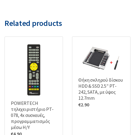
Related products
Θήκη σκληρού δίσκου
HDD & SSD 2.5" PT-
242, SATA, με ύψος
12.7mm
POWERTECH
€
2.90
τηλεχειριστήριο PT-
078, 4x συσκευές,
προγραμματισμός
μέσω Η/Υ
€
4.90