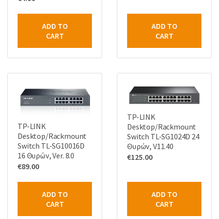
ADD TO
ADD TO
CART
CART
TP-LINK
TP-LINK
Desktop/Rackmount
Desktop/Rackmount
Switch TL-SG1024D 24
Switch TL-SG10016D
Θυρών, V11.40
16 Θυρών, Ver. 8.0
€
125.00
€
89.00
ADD TO
ADD TO
CART
CART