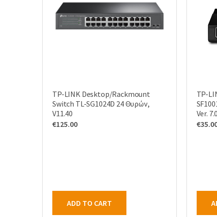
TP-LINK Desktop/Rackmount
TP-LI
Switch TL-SG1024D 24 Θυρών,
SF100
V11.40
Ver. 7.
€
125.00
€
35.0
ADD TO CART
A