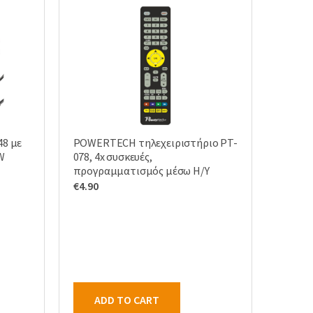
48 με
POWERTECH τηλεχειριστήριο PT-
W
078, 4x συσκευές,
προγραμματισμός μέσω Η/Υ
€
4.90
ADD TO CART