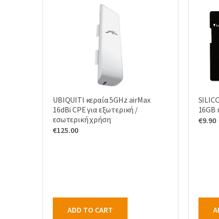
UBIQUITI κεραία 5GHz airMax
SILIC
16dBi CPE για εξωτερική /
16GB 
εσωτερική χρήση
€
9.90
€
125.00
ADD TO CART
A