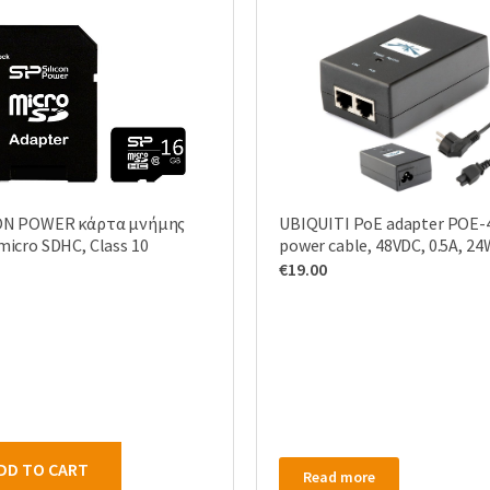
ON POWER κάρτα μνήμης
UBIQUITI PoE adapter POE-
micro SDHC, Class 10
power cable, 48VDC, 0.5A, 24
€
19.00
DD TO CART
Read more