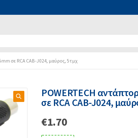
mm σε RCA CAB-J024, μαύρος, 5τμχ
POWERTECH αντάπτορα
σε RCA CAB-J024, μαύρ
€
1.70