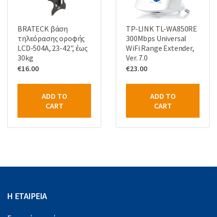
BRATECK βάση
TP-LINK TL-WA850RE
τηλεόρασης οροφής
300Mbps Universal
LCD-504A, 23-42", έως
WiFi Range Extender,
30kg
Ver. 7.0
€
16.00
€
23.00
ADD TO
ADD TO
CART
CART
Η ΕΤΑΙΡΕΙΑ