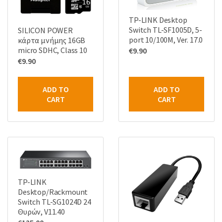
TP-LINK Desktop
Switch TL-SF1005D, 5-
SILICON POWER
port 10/100M, Ver. 17.0
κάρτα μνήμης 16GB
micro SDHC, Class 10
€
9.90
€
9.90
ADD TO
ADD TO
CART
CART
TP-LINK
Desktop/Rackmount
Switch TL-SG1024D 24
Θυρών, V11.40