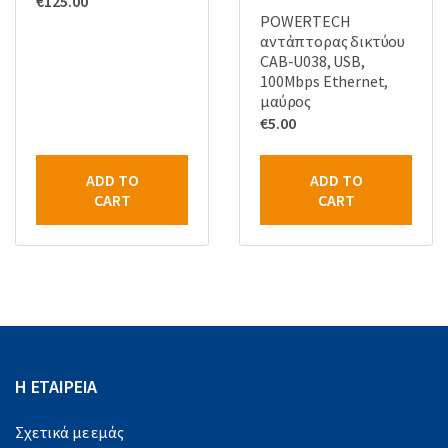
€
125.00
POWERTECH
αντάπτορας δικτύου
CAB-U038, USB,
100Mbps Ethernet,
μαύρος
€
5.00
ADD TO
ADD TO
CART
CART
Η ΕΤΑΙΡΕΙΑ
Σχετικά με εμάς