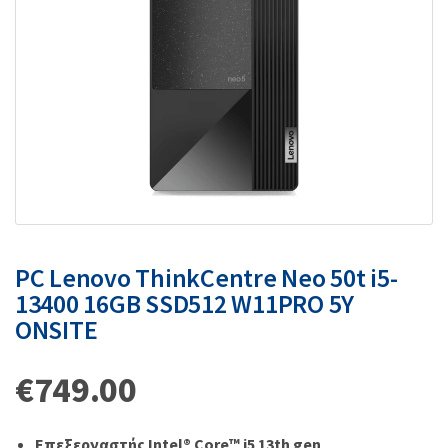
PC Lenovo ThinkCentre Neo 50t i5-
13400 16GB SSD512 W11PRO 5Y
ONSITE
€
749.00
Επεξεργαστής Intel® Core™ i5 13th gen