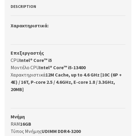
DESCRIPTION
Χαρακτηριστικά:
Επεξεργαστής
CPU
Intel® Core™ i5
Μοντέλο CPU
Intel® Core™ i5-13400
Χαρακτηριστικά
12M Cache, up to 4.6 GHz [10C (6P +
4E) / 16T, P-core 2.5 / 4.6GHz, E-core 1.8 / 3.3GHz,
20MB]
Μνήμη
RAM
16GB
Τύπος Μνήμης
UDIMM DDR4-3200