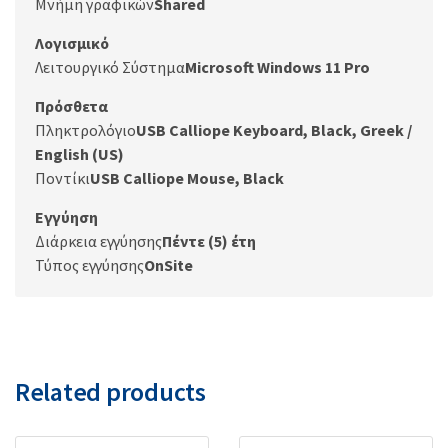
Μνήμη γραφικών
Shared
Λογισμικό
Λειτουργικό Σύστημα
Microsoft Windows 11 Pro
Πρόσθετα
Πληκτρολόγιο
USB Calliope Keyboard, Black, Greek /
English (US)
Ποντίκι
USB Calliope Mouse, Black
Εγγύηση
Διάρκεια εγγύησης
Πέντε (5) έτη
Τύπος εγγύησης
OnSite
Related products