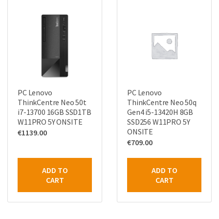
PC Lenovo
PC Lenovo
ThinkCentre Neo 50t
ThinkCentre Neo 50q
i7-13700 16GB SSD1TB
Gen4 i5-13420H 8GB
W11PRO 5Y ONSITE
SSD256 W11PRO 5Y
ONSITE
€
1139.00
€
709.00
ADD TO
ADD TO
CART
CART