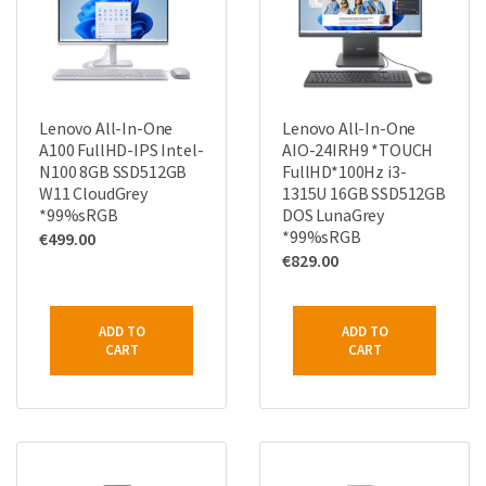
Lenovo All-In-One
Lenovo All-In-One
A100 FullHD-IPS Intel-
AIO-24IRH9 *TOUCH
N100 8GB SSD512GB
FullHD*100Hz i3-
W11 CloudGrey
1315U 16GB SSD512GB
*99%sRGB
DOS LunaGrey
*99%sRGB
€
499.00
€
829.00
ADD TO
ADD TO
CART
CART