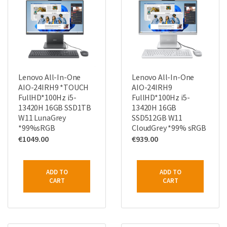
Lenovo All-In-One
Lenovo All-In-One
AIO-24IRH9 *TOUCH
AIO-24IRH9
FullHD*100Hz i5-
FullHD*100Hz i5-
13420H 16GB SSD1TB
13420H 16GB
W11 LunaGrey
SSD512GB W11
*99%sRGB
CloudGrey *99% sRGB
€
1049.00
€
939.00
ADD TO
ADD TO
CART
CART