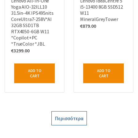
Lenovo All-In-One
Lenovo IdeaCentre 5
Yoga AIO-32ILL10
i5-13400 8GB SSD512
31.5in-4K IPS495nits
W11
CoreUltra7-258V*AI
MineralGreyTower
32GB SSD1TB
€
879.00
RTX4050-6GB W11
*Copilot+PC
*TrueColor *JBL
€
3299.00
ADD TO
ADD TO
CART
CART
Περισσότερα