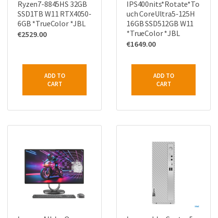
Ryzen7-8845HS 32GB
IPS400nits*Rotate*To
SSD1TB W11 RTX4050-
uch CoreUltra5-125H
6GB *TrueColor *JBL
16GB SSD512GB W11
*TrueColor *JBL
€
2529.00
€
1649.00
ADD TO
ADD TO
CART
CART