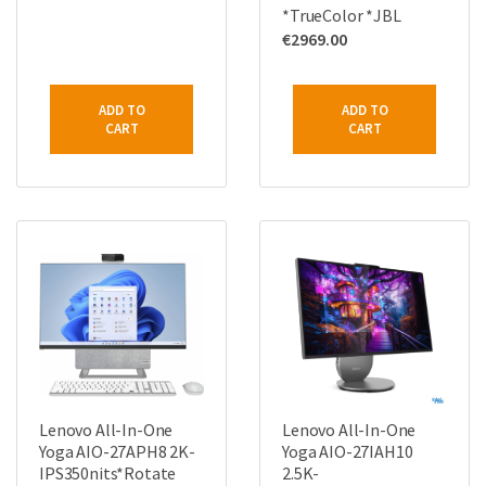
*TrueColor *JBL
€
2969.00
ADD TO
ADD TO
CART
CART
Lenovo All-In-One
Lenovo All-In-One
Yoga AIO-27APH8 2K-
Yoga AIO-27IAH10
IPS350nits*Rotate
2.5K-