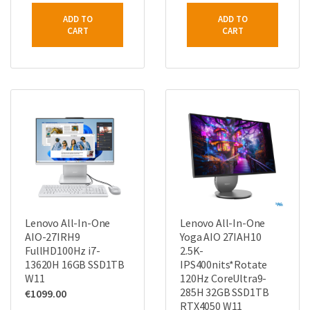
ADD TO
ADD TO
CART
CART
Lenovo All-In-One
Lenovo All-In-One
AIO-27IRH9
Yoga AIO 27IAH10
FullHD100Hz i7-
2.5K-
13620H 16GB SSD1TB
IPS400nits*Rotate
W11
120Hz CoreUltra9-
285H 32GB SSD1TB
€
1099.00
RTX4050 W11