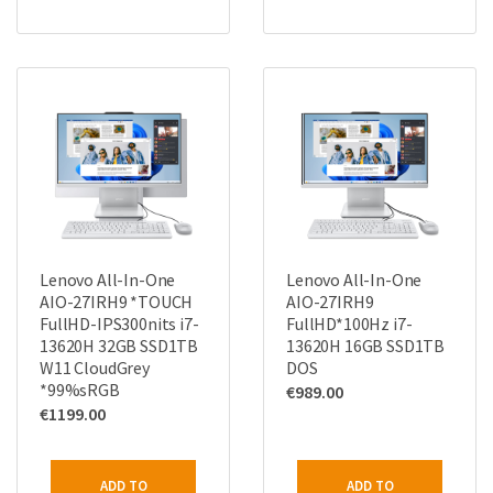
Lenovo All-In-One
Lenovo All-In-One
AIO-27IRH9 *TOUCH
AIO-27IRH9
FullHD-IPS300nits i7-
FullHD*100Hz i7-
13620H 32GB SSD1TB
13620H 16GB SSD1TB
W11 CloudGrey
DOS
*99%sRGB
€
989.00
€
1199.00
ADD TO
ADD TO