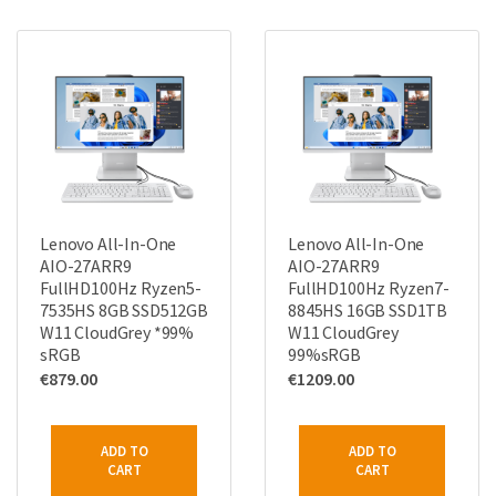
Lenovo All-In-One
Lenovo All-In-One
AIO-27ARR9
AIO-27ARR9
FullHD100Hz Ryzen5-
FullHD100Hz Ryzen7-
7535HS 8GB SSD512GB
8845HS 16GB SSD1TB
W11 CloudGrey *99%
W11 CloudGrey
sRGB
99%sRGB
€
879.00
€
1209.00
ADD TO
ADD TO
CART
CART