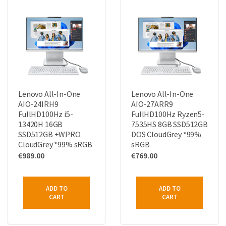
Lenovo All-In-One
Lenovo All-In-One
AIO-24IRH9
AIO-27ARR9
FullHD100Hz i5-
FullHD100Hz Ryzen5-
13420H 16GB
7535HS 8GB SSD512GB
SSD512GB +WPRO
DOS CloudGrey *99%
CloudGrey *99% sRGB
sRGB
€
989.00
€
769.00
ADD TO
ADD TO
CART
CART