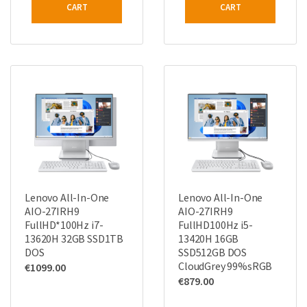
CART
CART
Lenovo All-In-One
Lenovo All-In-One
AIO-27IRH9
AIO-27IRH9
FullHD*100Hz i7-
FullHD100Hz i5-
13620H 32GB SSD1TB
13420H 16GB
DOS
SSD512GB DOS
CloudGrey 99%sRGB
€
1099.00
€
879.00