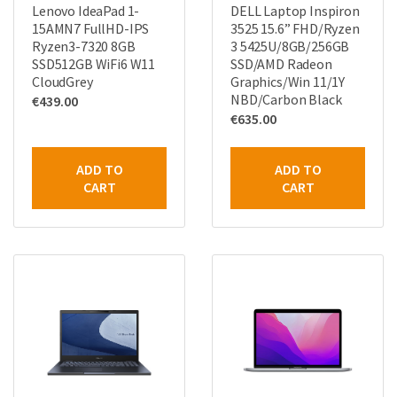
Lenovo IdeaPad 1-
DELL Laptop Inspiron
15AMN7 FullHD-IPS
3525 15.6” FHD/Ryzen
Ryzen3-7320 8GB
3 5425U/8GB/256GB
SSD512GB WiFi6 W11
SSD/AMD Radeon
CloudGrey
Graphics/Win 11/1Y
NBD/Carbon Black
€
439.00
€
635.00
ADD TO
ADD TO
CART
CART