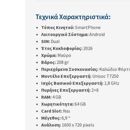
Τεχνικά Χαρακτηριστικά:
Τύπος Κινητού:
SmartPhone
Λειτουργικό Σύστημα:
Android
SIM:
Dual
Έτος Κυκλοφορίας:
2026
Χρώμα:
Μαύρο
Βάρος:
208 gr
Περιεχόμενα Συσκευασίας:
Καλώδιο Φόρτ
Μοντέλο Επεξεργαστή:
Unisoc T7250
Ισχύς Βασικού Επεξεργαστή:
1,8 GHz
Πυρήνες Επεξεργαστή:
2+6
RAM:
4 GB
Χωρητικότητα:
64 GB
Card Slot:
Ναι
Μέγεθος:
6,9 “
Ανάλυση:
1600 x 720 pixels