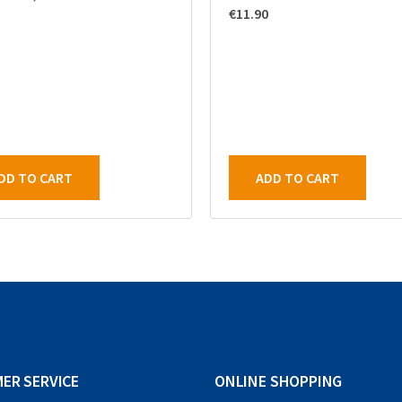
€
11.90
DD TO CART
ADD TO CART
ER SERVICE
ONLINE SHOPPING