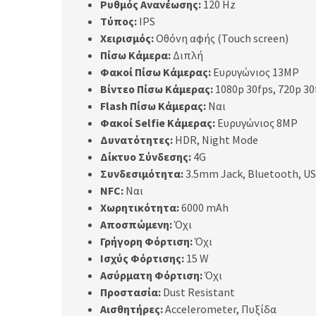
Ρυθμός Ανανέωσης:
120 Hz
Τύπος:
IPS
Χειρισμός:
Οθόνη αφής (Touch screen)
Πίσω Κάμερα:
Διπλή
Φακοί Πίσω Κάμερας:
Ευρυγώνιος 13MP
Βίντεο Πίσω Κάμερας:
1080p 30fps, 720p 30
Flash Πίσω Κάμερας:
Ναι
Φακοί Selfie Κάμερας:
Ευρυγώνιος 8MP
Δυνατότητες:
HDR, Night Mode
Δίκτυο Σύνδεσης:
4G
Συνδεσιμότητα:
3.5mm Jack, Bluetooth, US
NFC:
Ναι
Χωρητικότητα:
6000 mAh
Αποσπώμενη:
Όχι
Γρήγορη Φόρτιση:
Όχι
Ισχύς Φόρτισης:
15 W
Ασύρματη Φόρτιση:
Όχι
Προστασία:
Dust Resistant
Αισθητήρες:
Accelerometer, Πυξίδα