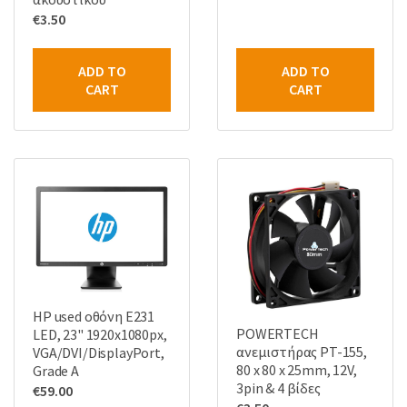
€
3.50
ADD TO
ADD TO
CART
CART
HP used οθόνη E231
POWERTECH
LED, 23" 1920x1080px,
ανεμιστήρας PT-155,
VGA/DVI/DisplayPort,
80 x 80 x 25mm, 12V,
Grade A
3pin & 4 βίδες
€
59.00