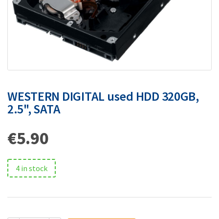
WESTERN DIGITAL used HDD 320GB,
2.5", SATA
€
5.90
4 in stock