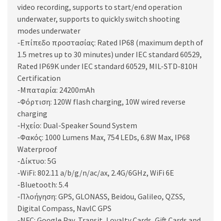
video recording, supports to start/end operation
underwater, supports to quickly switch shooting
modes underwater
-Επίπεδο προστασίας: Rated IP68 (maximum depth of
1.5 metres up to 30 minutes) under IEC standard 60529,
Rated IP69K under IEC standard 60529, MIL-STD-810H
Certification
-Μπαταρία: 24200mAh
-Φόρτιση: 120W flash charging, 10W wired reverse
charging
-Ηχείο: Dual-Speaker Sound System
-Φακός: 1000 Lumens Max, 754 LEDs, 6.8W Max, IP68
Waterproof
-Δίκτυο: 5G
-WiFi: 802.11 a/b/g/n/ac/ax, 2.4G/6GHz, WiFi 6E
-Bluetooth: 5.4
-Πλοήγηση: GPS, GLONASS, Beidou, Galileo, QZSS,
Digital Compass, NavlC GPS
-NFC: Google Pay, Transit, Loyalty Cards, Gift Cards and