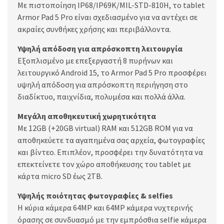
Με πιστοποίηση IP68/IP69K/MIL-STD-810H, το tablet
Armor Pad 5 Pro είναι σχεδιασμένο για να αντέχει σε
ακραίες συνθήκες χρήσης και περιβάλλοντα.
Υψηλή απόδοση για απρόσκοπτη λειτουργία
Εξοπλισμένο με επεξεργαστή 8 πυρήνων και
λειτουργικό Android 15, το Armor Pad 5 Pro προσφέρει
υψηλή απόδοση για απρόσκοπτη περιήγηση στο
διαδίκτυο, παιχνίδια, πολυμέσα και πολλά άλλα.
Μεγάλη αποθηκευτική χωρητικότητα
Με 12GB (+20GB virtual) RAM και 512GB ROM για να
αποθηκεύετε τα αγαπημένα σας αρχεία, φωτογραφίες
και βίντεο. Επιπλέον, προσφέρει την δυνατότητα να
επεκτείνετε τον χώρο αποθήκευσης του tablet με
κάρτα micro SD έως 2TB.
Υψηλής ποιότητας φωτογραφίες & selfies
Η κύρια κάμερα 64MP και 64MP κάμερα νυχτερινής
όρασης σε συνδυασμό με την εμπρόσθια selfie κάμερα