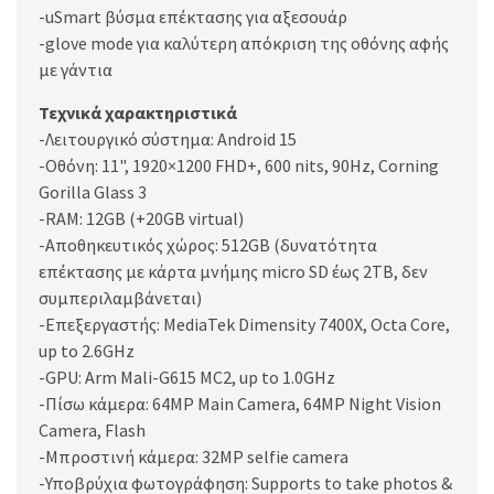
-uSmart βύσμα επέκτασης για αξεσουάρ
-glove mode για καλύτερη απόκριση της οθόνης αφής
με γάντια
Τεχνικά χαρακτηριστικά
-Λειτουργικό σύστημα: Android 15
-Οθόνη: 11", 1920×1200 FHD+, 600 nits, 90Hz, Corning
Gorilla Glass 3
-RAM: 12GB (+20GB virtual)
-Αποθηκευτικός χώρος: 512GB (δυνατότητα
επέκτασης με κάρτα μνήμης micro SD έως 2TB, δεν
συμπεριλαμβάνεται)
-Επεξεργαστής: MediaTek Dimensity 7400X, Octa Core,
up to 2.6GHz
-GPU: Arm Mali-G615 MC2, up to 1.0GHz
-Πίσω κάμερα: 64MP Main Camera, 64MP Night Vision
Camera, Flash
-Μπροστινή κάμερα: 32MP selfie camera
-Υποβρύχια φωτογράφηση: Supports to take photos &