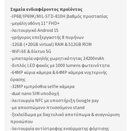
Σημεία ενδιαφέροντος προϊόντος
-IP68/IP69K/MIL-STD-810H βαθμός προστασίας
-μεγάλη οθόνη 11" FHD+
-λειτουργικό Android 15
-γρήγορος επεξεργαστής 8 πυρήνων
-12GB (+20GB virtual) RAM & 512GB ROM
-WiFi 6E & δίκτυο 5G
-μπαταρία υψηλής χωρητικότητας 24200mAh
-διπλός LED φακός με 1000 lumens φωτεινότητα
-64MP κύρια κάμερα & 64MP κάμερα νυχτερινής
όρασης
-32MP εμπρόσθια selfie κάμερα
-dual nano SIM υποδοχή
-λειτουργία NFC με υποστήριξη Google pay
-με αποσπώμενο πτυσσόμενο stand
-ξεκλείδωμα με δαχτυλικό αποτύπωμα & αναγνώριση
προσώπου
-λειτουργία αντίστροφης ενσύρματης φόρτισης