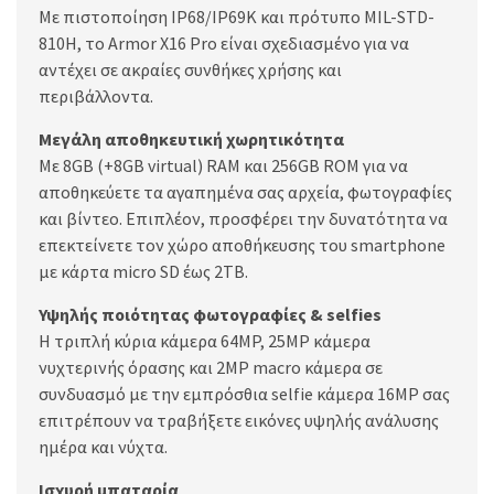
Με πιστοποίηση IP68/IP69K και πρότυπο MIL-STD-
810H, το Armor X16 Pro είναι σχεδιασμένο για να
αντέχει σε ακραίες συνθήκες χρήσης και
περιβάλλοντα.
Μεγάλη αποθηκευτική χωρητικότητα
Με 8GB (+8GB virtual) RAM και 256GB ROM για να
αποθηκεύετε τα αγαπημένα σας αρχεία, φωτογραφίες
και βίντεο. Επιπλέον, προσφέρει την δυνατότητα να
επεκτείνετε τον χώρο αποθήκευσης του smartphone
με κάρτα micro SD έως 2TB.
Υψηλής ποιότητας φωτογραφίες & selfies
Η τριπλή κύρια κάμερα 64MP, 25MP κάμερα
νυχτερινής όρασης και 2MP macro κάμερα σε
συνδυασμό με την εμπρόσθια selfie κάμερα 16MP σας
επιτρέπουν να τραβήξετε εικόνες υψηλής ανάλυσης
ημέρα και νύχτα.
Ισχυρή μπαταρία