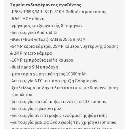
Σημεία ενδιαφέροντος προϊόντος
-IP68/IP69K/MIL-STD-810H βαθμός προστασίας
-6.56" HD+ οθόνη
-γρήγορος επεξεργαστής 8 πυρήνων
-λειτουργικό Android 15
-8GB (+8GB virtual) RAM & 256GB ROM
-64MP κύρια κάμερα, 25MP κάμερα νυχτερινής όρασης
& 2MP macro κάμερα
-16MP εμπρόσθια selfie κάμερα
-dual nano SIM υποδοχή
-μπαταρία χωρητικότητας 10360mAh
-λειτουργία NFC με υποστήριξη Google pay
-ξεκλείδωμα με δαχτυλικό αποτύπωμα & αναγνώριση
προσώπου
-λειτουργία φακού με φωτεινότητα 133 Lumens
-λειτουργία τηλεκοντρόλ
-λειτουργία αντίστροφης ενσύρματης φόρτισης
-λειτουργία ραδιοφώνου χωρίς την χρήση earphones