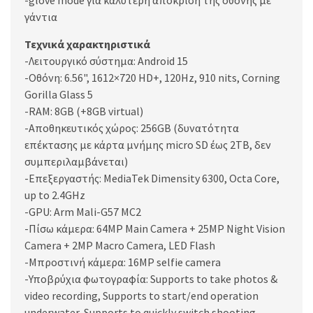
-glove mode για καλύτερη απόκριση της οθόνης με
γάντια
Τεχνικά χαρακτηριστικά
-Λειτουργικό σύστημα: Android 15
-Οθόνη: 6.56", 1612×720 HD+, 120Hz, 910 nits, Corning
Gorilla Glass 5
-RAM: 8GB (+8GB virtual)
-Αποθηκευτικός χώρος: 256GB (δυνατότητα
επέκτασης με κάρτα μνήμης micro SD έως 2TB, δεν
συμπεριλαμβάνεται)
-Επεξεργαστής: MediaTek Dimensity 6300, Octa Core,
up to 2.4GHz
-GPU: Arm Mali-G57 MC2
-Πίσω κάμερα: 64MP Main Camera + 25MP Night Vision
Camera + 2MP Macro Camera, LED Flash
-Μπροστινή κάμερα: 16MP selfie camera
-Υποβρύχια φωτογραφία: Supports to take photos &
video recording, Supports to start/end operation
underwater, Supports to quickly switch shooting