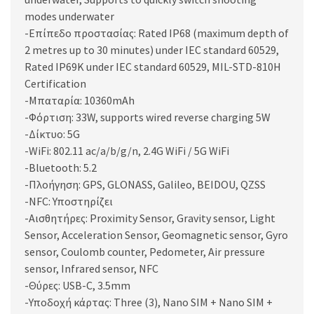
modes underwater
-Επίπεδο προστασίας: Rated IP68 (maximum depth of
2 metres up to 30 minutes) under IEC standard 60529,
Rated IP69K under IEC standard 60529, MIL-STD-810H
Certification
-Μπαταρία: 10360mAh
-Φόρτιση: 33W, supports wired reverse charging 5W
-Δίκτυο: 5G
-WiFi: 802.11 ac/a/b/g/n, 2.4G WiFi / 5G WiFi
-Bluetooth: 5.2
-Πλοήγηση: GPS, GLONASS, Galileo, BEIDOU, QZSS
-NFC: Υποστηρίζει
-Αισθητήρες: Proximity Sensor, Gravity sensor, Light
Sensor, Acceleration Sensor, Geomagnetic sensor, Gyro
sensor, Coulomb counter, Pedometer, Air pressure
sensor, Infrared sensor, NFC
-Θύρες: USB-C, 3.5mm
-Υποδοχή κάρτας: Three (3), Nano SIM + Nano SIM +