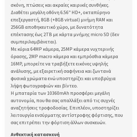
σκόνη, πτώσεις και ακραίες καιρικές συνθήκες.
Διαθέτει μεγάλη οθόνη 6.56" HD+, οκταπύρηνο
επεξεργαστή, 8GB (+8GB virtual) μνήμη RAM και
256GB αποθηκευτικό χώρο, με δυνατότητα
επέκτασης έως 2TB με κάρτα μνήμης micro SD (δεν
συμπεριλαμβάνεται).
Με κύρια 64MP κάμερα, 25MP κάμερα νυχτερινής
όρασης, 2MP macro κάμερα και εμπρόσθια κάμερα
16MP, μπορείτε να τραβήξετε εικόνες υψηλής
ανάλυσης, με εξαιρετική σαφήνεια και ζωντανά
φυσικά χρώματα ενώ υποστηρίζει και υποβρύχια
λήψη φωτογραφιών και βίντεο.
Η μπαταρία των 10360mAh προσφέρει μεγάλη
αυτονομία, που θα σας απαλλάξει από τις συχνές
αναζητήσεις τροφοδοσίας. Επιπλέον, υποστηρίζει
λειτουργία ενσύρματης αντίστροφης φόρτισης, που
σας επιτρέπει την φόρτιση άλλων συσκευών.
Ανθεκτική κατασκευή