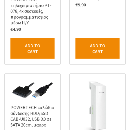
€
9.90
τηλεχειριστήριο PT-
078, 4x συσκευές,
προγραμματισμός
μέσω Η/Υ
€
4.90
ADD TO
ADD TO
CART
CART
POWERTECH καλώδιο
σύνδεσης HDD/SSD
CAB-U032, USB 3.0 σε
SATA 20cm, μαύρο