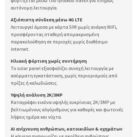
φορτίζεται μέσω του ηλιακού πάνελ για πλήρως
αυτόνομη λειτουργία.
Αξιόπιστη σύνδεση μέσω 4G LTE
Λειτουργεί άμεσα με κάρτα SIM χωρίς ανάγκη WiFi,
προσφέροντας σταθερή απομακρυσμένη
παρακολούθηση σε περιοχές χωρίς διαθέσιμο
internet.
Ηλιακή φόρτιση χωρίς συντήρηση
Το solar panel εξασφαλίζει συνεχή λειτουργία με
ασύρματη εγκατάσταση, χωρίς περιορισμούς από
πρίζες ή καλωδιώσεις.
Υψηλή ανάλυση 2K/3MP
Καταγράφει εικόνα υψηλής ευκρίνειας 2K/3MP με
βελτιωμένους αλγόριθμους για καθαρές και φωτεινές
λήψεις ημέρα και νύχτα.
AI ανίχνευση ανθρώπων, κατοικιδίων & οχημάτων
Η κάμερα αναγνωρίζει με ακρίβεια ανθρώπους,