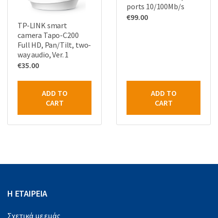
ports 10/100Mb/s
€
99.00
TP-LINK smart
camera Tapo-C200
Full HD, Pan/Tilt, two-
way audio, Ver. 1
€
35.00
ADD TO
ADD TO
CART
CART
Η ΕΤΑΙΡΕΙΑ
Σχετικά με εμάς