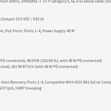
um 100m), 1000BASE-T: UTP category 5, 5e, 6 or above cable (
Output: 53.5 VDC / 0.81 A)
nt, PoE Ports: Ports 1–4, Power Supply: 40 W
PD connected), 48.04 W (220/50 Hz. with 40 W PD connected)
ected), 161.98 BTU/h (with 40 W PD connected)
E Auto Recovery: Ports 1-4, Compatible With IEEE 802.3af/at Com
/DSCP QoS, IGMP Snooping