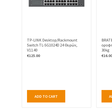
TP-LINK Desktop/Rackmount
BRATE
Switch TL-SG1024D 24 Θυρών,
οροφή
V11.40
30kg
€
125.00
€
16.0
ADD TO CART
A