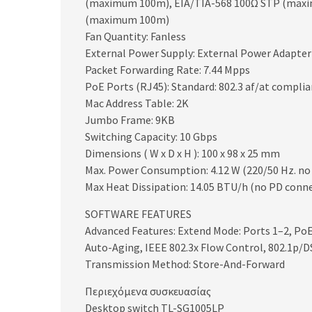
(maximum 100m), EIA/TIA-568 100Ω STP (maxim
(maximum 100m)
Fan Quantity: Fanless
External Power Supply: External Power Adapter (
Packet Forwarding Rate: 7.44 Mpps
PoE Ports (RJ45): Standard: 802.3 af/at complia
Mac Address Table: 2K
Jumbo Frame: 9KB
Switching Capacity: 10 Gbps
Dimensions ( W x D x H ): 100 x 98 x 25 mm
Max. Power Consumption: 4.12 W (220/50 Hz. no 
Max Heat Dissipation: 14.05 BTU/h (no PD conn
SOFTWARE FEATURES
Advanced Features: Extend Mode: Ports 1–2, Po
Auto-Aging, IEEE 802.3x Flow Control, 802.1p
Transmission Method: Store-And-Forward
Περιεχόμενα συσκευασίας
Desktop switch TL-SG1005LP