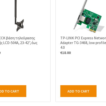
CK βάση τηλεόρασης
TP-LINK PCI Express Netwo
ς LCD-504A, 23-42", έως
Adapter TG-3468, low profile,
4.0
0
€
18.00
DD TO CART
ADD TO CART