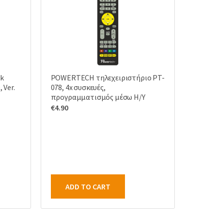
rk
POWERTECH τηλεχειριστήριο PT-
 Ver.
078, 4x συσκευές,
προγραμματισμός μέσω Η/Υ
€
4.90
ADD TO CART