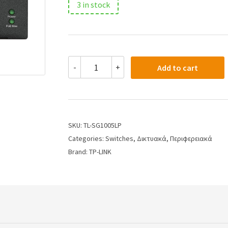
3 in stock
-
+
Add to cart
SKU:
TL-SG1005LP
Categories:
Switches
,
Δικτυακά
,
Περιφερειακά
Brand:
TP-LINK