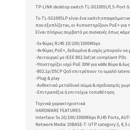
TP-LINK desktop switch TL-SG1005LP, 5-Port Gi
Το TL-SG1005LP είναι ένα switch επαγγελματι
που εξοπλίζεται, οι 4 υποστηρίζουν PoE+ για 
Είναι πλήρως συμβατό με συσκευές όπως κάμερε
-5x θύρες RJ45 10/100/1000Mbps
-4x θύρες PoE+, δεδομένα & ισχύς μπορούν να
-Λειτουργεί με IEEE 802.3af/at compliant PDs
-Υποστηρίζει ισχύ PoE 30W για κάθε θύρα & έω
-802.1p/DSCP QoS επιτρέπουν το ομαλό latency-
-Plug & play
-Ανθεκτικό μεταλλικό σώμα & σχεδιασμός χωρί
-Επιτραπέζια ή επιτοίχια τοποθέτηση
Τεχνικά χαρακτηριστικά
HARDWARE FEATURES
Interface: 5x 10/100/1000Mbps RJ45 Ports, A
Network Media: 10BASE-T: UTP category 3, 4, 