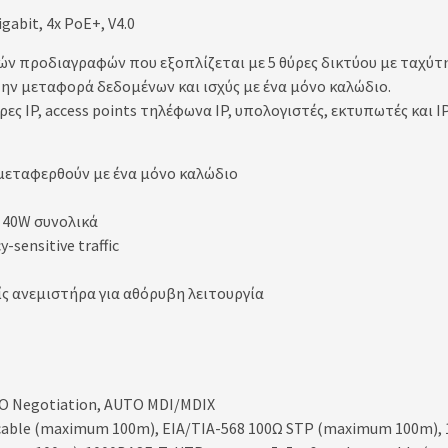
gabit, 4x PoE+, V4.0
κών προδιαγραφών που εξοπλίζεται με 5 θύρες δικτύου με ταχύτη
την μεταφορά δεδομένων και ισχύς με ένα μόνο καλώδιο.
ς IP, access points τηλέφωνα IP, υπολογιστές, εκτυπωτές και I
 μεταφερθούν με ένα μόνο καλώδιο
ς 40W συνολικά
sensitive traffic
ς ανεμιστήρα για αθόρυβη λειτουργία
UTO Negotiation, AUTO MDI/MDIX
5 cable (maximum 100m), EIA/TIA-568 100Ω STP (maximum 100m), 1