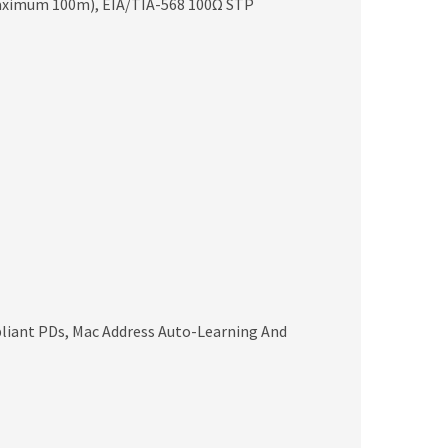
maximum 100m), EIA/TIA-568 100Ω STP
pliant PDs, Mac Address Auto-Learning And