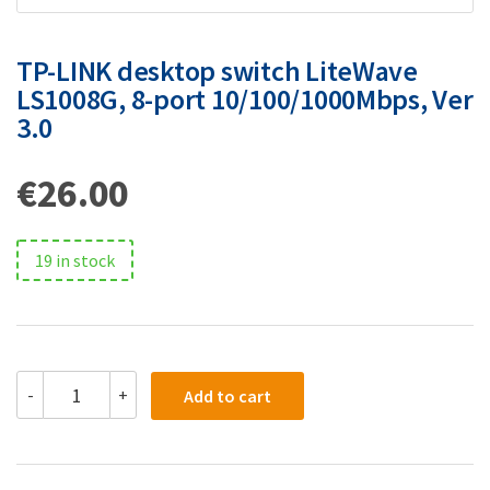
TP-LINK desktop switch LiteWave
LS1008G, 8-port 10/100/1000Mbps, Ver
3.0
€
26.00
19 in stock
-
+
Add to cart