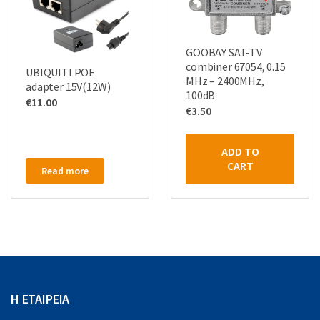
GOOBAY SAT-TV
combiner 67054, 0.15
UBIQUITI POE
MHz – 2400MHz,
adapter 15V(12W)
100dB
€
11.00
€
3.50
ADD TO
CART
Read more
Η ΕΤΑΙΡΕΙΑ