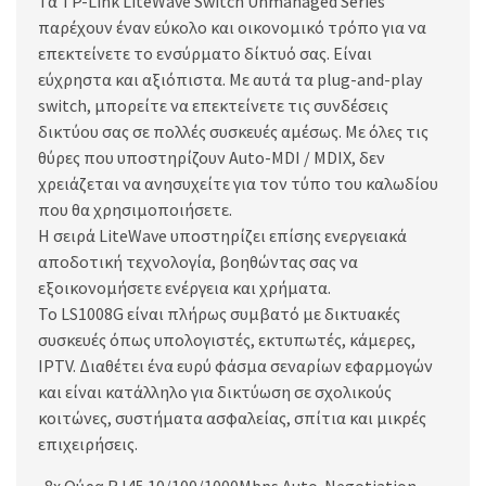
Τα TP-Link LiteWave Switch Unmanaged Series
παρέχουν έναν εύκολο και οικονομικό τρόπο για να
επεκτείνετε το ενσύρματο δίκτυό σας. Είναι
εύχρηστα και αξιόπιστα. Με αυτά τα plug-and-play
switch, μπορείτε να επεκτείνετε τις συνδέσεις
δικτύου σας σε πολλές συσκευές αμέσως. Με όλες τις
θύρες που υποστηρίζουν Auto-MDI / MDIX, δεν
χρειάζεται να ανησυχείτε για τον τύπο του καλωδίου
που θα χρησιμοποιήσετε.
Η σειρά LiteWave υποστηρίζει επίσης ενεργειακά
αποδοτική τεχνολογία, βοηθώντας σας να
εξοικονομήσετε ενέργεια και χρήματα.
Το LS1008G είναι πλήρως συμβατό με δικτυακές
συσκευές όπως υπολογιστές, εκτυπωτές, κάμερες,
IPTV. Διαθέτει ένα ευρύ φάσμα σεναρίων εφαρμογών
και είναι κατάλληλο για δικτύωση σε σχολικούς
κοιτώνες, συστήματα ασφαλείας, σπίτια και μικρές
επιχειρήσεις.