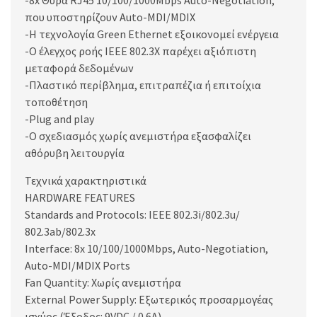
-8x Θύρα RJ45 10/100/1000Mbps Auto-Negotiation,
που υποστηρίζουν Auto-MDI/MDIX
-Η τεχνολογία Green Ethernet εξοικονομεί ενέργεια
-Ο έλεγχος ροής IEEE 802.3X παρέχει αξιόπιστη
μεταφορά δεδομένων
-Πλαστικό περίβλημα, επιτραπέζια ή επιτοίχια
τοποθέτηση
-Plug and play
-Ο σχεδιασμός χωρίς ανεμιστήρα εξασφαλίζει
αθόρυβη λειτουργία
Τεχνικά χαρακτηριστικά
HARDWARE FEATURES
Standards and Protocols: IEEE 802.3i/802.3u/
802.3ab/802.3x
Interface: 8x 10/100/1000Mbps, Auto-Negotiation,
Auto-MDI/MDIX Ports
Fan Quantity: Χωρίς ανεμιστήρα
External Power Supply: Εξωτερικός προσαρμογέας
ισχύος (Έξοδος: 9VDC / 0.6A)