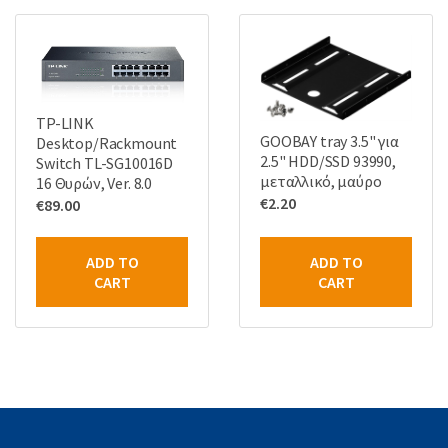
TP-LINK
GOOBAY tray 3.5" για
Desktop/Rackmount
2.5" HDD/SSD 93990,
Switch TL-SG10016D
μεταλλικό, μαύρο
16 Θυρών, Ver. 8.0
€
2.20
€
89.00
ADD TO
ADD TO
CART
CART