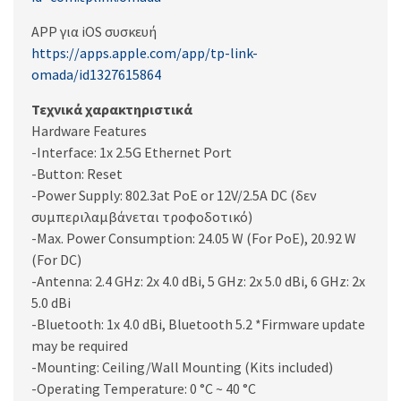
APP για iOS συσκευή
https://apps.apple.com/app/tp-link-
omada/id1327615864
Τεχνικά χαρακτηριστικά
Hardware Features
-Interface: 1x 2.5G Ethernet Port
-Button: Reset
-Power Supply: 802.3at PoE or 12V/2.5A DC (δεν
συμπεριλαμβάνεται τροφοδοτικό)
-Max. Power Consumption: 24.05 W (For PoE), 20.92 W
(For DC)
-Antenna: 2.4 GHz: 2x 4.0 dBi, 5 GHz: 2x 5.0 dBi, 6 GHz: 2x
5.0 dBi
-Bluetooth: 1x 4.0 dBi, Bluetooth 5.2 *Firmware update
may be required
-Mounting: Ceiling/Wall Mounting (Kits included)
-Operating Temperature: 0 °C ~ 40 °C