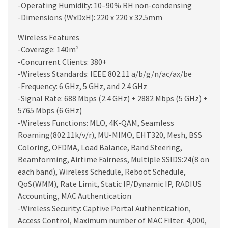
-Operating Humidity: 10–90% RH non-condensing
-Dimensions (WxDxH): 220 x 220 x 32.5mm
Wireless Features
-Coverage: 140m²
-Concurrent Clients: 380+
-Wireless Standards: IEEE 802.11 a/b/g/n/ac/ax/be
-Frequency: 6 GHz, 5 GHz, and 2.4 GHz
-Signal Rate: 688 Mbps (2.4 GHz) + 2882 Mbps (5 GHz) +
5765 Mbps (6 GHz)
-Wireless Functions: MLO, 4K-QAM, Seamless
Roaming(802.11k/v/r), MU-MIMO, EHT320, Mesh, BSS
Coloring, OFDMA, Load Balance, Band Steering,
Beamforming, Airtime Fairness, Multiple SSIDS:24(8 on
each band), Wireless Schedule, Reboot Schedule,
QoS(WMM), Rate Limit, Static IP/Dynamic IP, RADIUS
Accounting, MAC Authentication
-Wireless Security: Captive Portal Authentication,
Access Control, Maximum number of MAC Filter: 4,000,