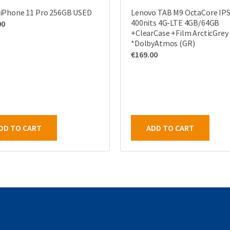
 iPhone 11 Pro 256GB USED
Lenovo TAB M9 OctaCore IPS
400nits 4G-LTE 4GB/64GB
00
+ClearCase +Film ArcticGrey
*DolbyAtmos (GR)
€
169.00
DD TO CART
ADD TO CART