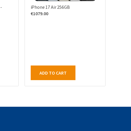
-
iPhone 17 Air 256GB
€
1079.00
ADD TO CART