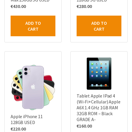
€
430.00
€
280.00
ADD TO
ADD TO
CART
CART
Tablet Apple IPad 4
(Wi-Fi+Cellular) Apple
A6X 1.4 GHz 1GB RAM
32GB ROM – Black
Apple iPhone 11
GRADE A-
128GB USED
€
160.00
€
220.00