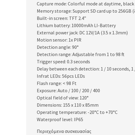
Capture mode: Colorful mode at daytime, black
Memory storage: Support SD card up to 256GB
Built-in screen: TFT 2.4”
Lithium battery: 10000mAh LI-Battery
External power jack: DC 12V/1A (3.5 x 1.3mm)
Motion sensor: 1x PIR
Detection angle: 90°
Detection range: Adjustable from 1 to 98 ft
Trigger speed: 0.3 seconds
Delay between each detection: 1 / 10 seconds, 1 / 
Infrat LEDs: 56pcs LEDs
Flash range: < 98 Ft
Exposure: Auto / 100 / 200 / 400
Optical field of view: 120°
Dimensions: 155 x 110 x 85mm
Operating temperature: -20°C to +70°C
Waterproof level: IP65
Περιεχόμενα συσκευασίας