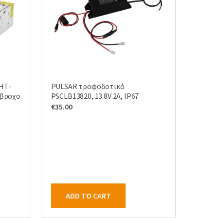
HT-
PULSAR τροφοδοτικό
άβροχο
PSCLB13820, 13.8V 2A, IP67
€
35.00
ADD TO CART