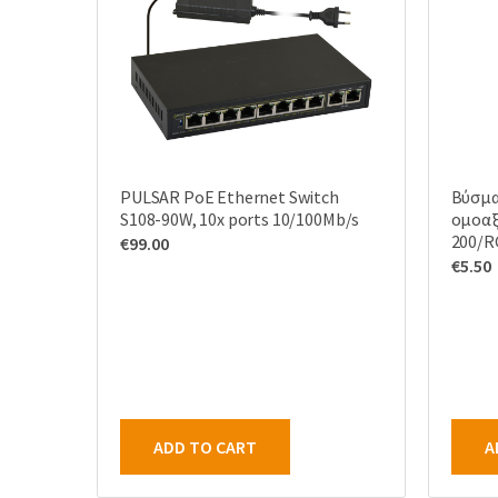
PULSAR PoE Ethernet Switch
Βύσμα
S108-90W, 10x ports 10/100Mb/s
ομοαξ
200/R
€
99.00
€
5.50
ADD TO CART
A