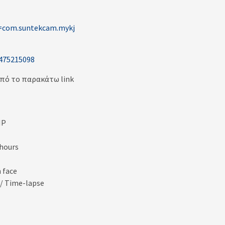
id=com.suntekcam.mykj
1475215098
πό το παρακάτω link
MP
 hours
 face
 / Time-lapse