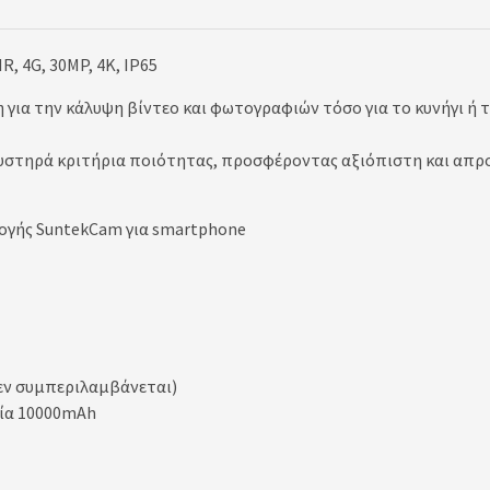
, 4G, 30MP, 4K, IP65
η για την κάλυψη βίντεο και φωτογραφιών τόσο για το κυνήγι ή 
αυστηρά κριτήρια ποιότητας, προσφέροντας αξιόπιστη και απρ
ογής SuntekCam για smartphone
εν συμπεριλαμβάνεται)
ία 10000mAh