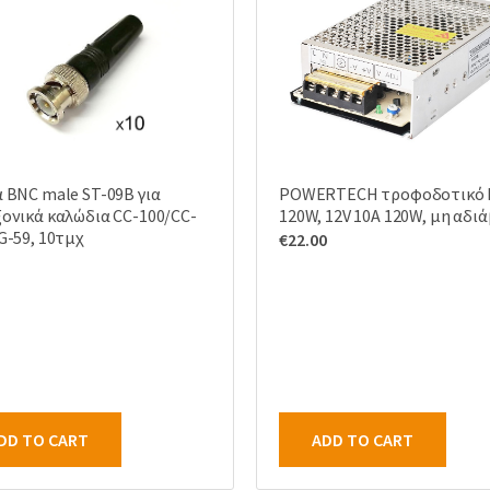
 BNC male ST-09B για
POWERTECH τροφοδοτικό 
ονικά καλώδια CC-100/CC-
120W, 12V 10A 120W, μη αδι
G-59, 10τμχ
€
22.00
DD TO CART
ADD TO CART