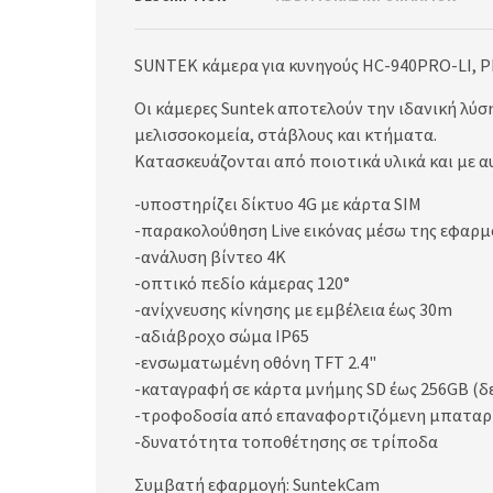
SUNTEK κάμερα για κυνηγούς HC-940PRO-LI, PIR
Οι κάμερες Suntek αποτελούν την ιδανική λύσ
μελισσοκομεία, στάβλους και κτήματα.
Κατασκευάζονται από ποιοτικά υλικά και με 
-υποστηρίζει δίκτυο 4G με κάρτα SIM
-παρακολούθηση Live εικόνας μέσω της εφαρμ
-ανάλυση βίντεο 4K
-οπτικό πεδίο κάμερας 120°
-ανίχνευσης κίνησης με εμβέλεια έως 30m
-αδιάβροχο σώμα IP65
-ενσωματωμένη οθόνη TFT 2.4"
-καταγραφή σε κάρτα μνήμης SD έως 256GB (δ
-τροφοδοσία από επαναφορτιζόμενη μπαταρ
-δυνατότητα τοποθέτησης σε τρίποδα
Συμβατή εφαρμογή: SuntekCam