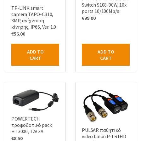
Switch S108-90W, 10x
TP-LINK smart
ports 10/100Mb/s
camera TAPO-C310,
€
99.00
3MP, ανίχνευση
κίνησης, IP66, Ver. 1.0
€
56.00
ADD TO
ADD TO
CART
CART
POWERTECH
τροφοδοτικό pack
PULSAR παθητικό
HT3000, 12V 3A
video balun P-TR1HD
€
8.50