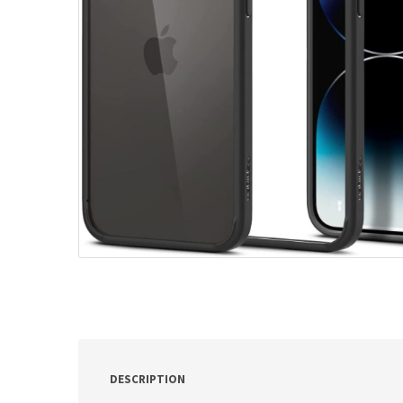
ν
:
DESCRIPTION