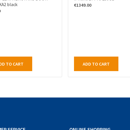
XA2 black
€
1349.00
0
DD TO CART
ADD TO CART
ER SERVICE
ONLINE SHOPPING