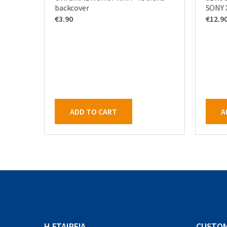
backcover
SONY 
€
3.90
€
12.9
ADD TO CART
A
Η ΕΤΑΙΡΕΙΑ
CUSTOM