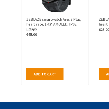
ZEBLAZE smartwatch Ares 3 Plus,
ZEBLA
heart rate, 1.43" AMOLED, IP68,
heart 
μαύρο
€
25.0
€
45.00
ADD TO CART
A