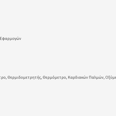
η Εφαρμογών
τρο, Θερμιδομετρητής, Θερμόμετρο, Καρδιακών Παλμών, Οξύμε