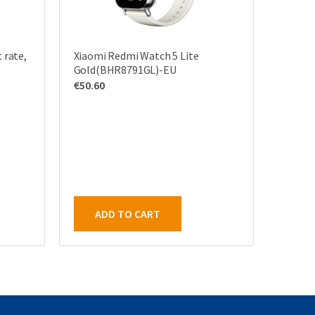
 rate,
Xiaomi Redmi Watch 5 Lite
Gold(BHR8791GL)-EU
€
50.60
ADD TO CART