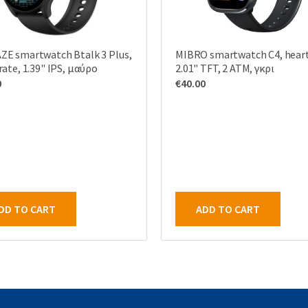
ZE smartwatch Btalk 3 Plus,
MIBRO smartwatch C4, heart
rate, 1.39" IPS, μαύρο
2.01" TFT, 2 ATM, γκρι
0
€
40.00
DD TO CART
ADD TO CART