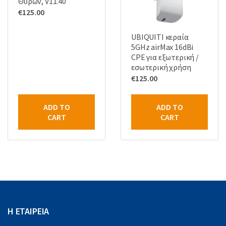
Θυρών, V11.40
€
125.00
UBIQUITI κεραία
5GHz airMax 16dBi
CPE για εξωτερική /
εσωτερική χρήση
€
125.00
ADD TO
ADD TO
CART
CART
Η ΕΤΑΙΡΕΙΑ