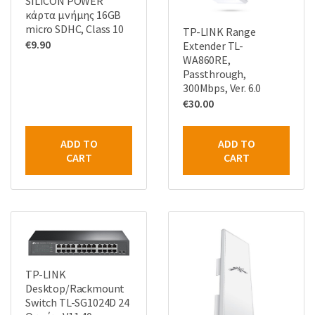
SILICON POWER
κάρτα μνήμης 16GB
micro SDHC, Class 10
TP-LINK Range
€
9.90
Extender TL-
WA860RE,
Passthrough,
300Mbps, Ver. 6.0
€
30.00
ADD TO
ADD TO
CART
CART
TP-LINK
Desktop/Rackmount
Switch TL-SG1024D 24