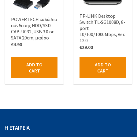
TP-LINK Desktop
POWERTECH καλώδιο
Switch TL-SG1008D, 8-
σύνδεσης HDD/SSD
port
CAB-U032, USB 3.0 σε
10/100/1000Mbps, Ver.
SATA 20cm, μαύρο
12.0
€
4.90
€
29.00
ADD TO
ADD TO
CART
CART
Η ΕΤΑΙΡΕΙΑ