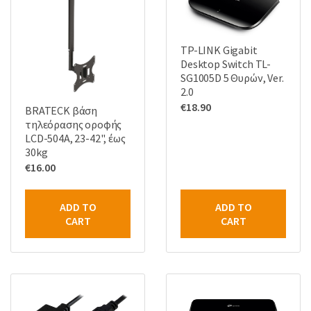
TP-LINK Gigabit
Desktop Switch TL-
SG1005D 5 Θυρών, Ver.
2.0
€
18.90
BRATECK βάση
τηλεόρασης οροφής
LCD-504A, 23-42", έως
30kg
€
16.00
ADD TO
ADD TO
CART
CART