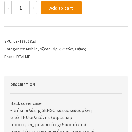
-
+
Add to cart
SKU:
e34f28e18adf
Categories:
Mobile
,
Αξεσουάρ κινητών
,
Θήκες
Brand:
REALME
DESCRIPTION
Back cover case
– Θήκη πλάτης SENSO κατασκευασμένη
από TPU σιλικόνη εξαιρετικής
ποιότητας, με λεπτό σχεδιασμό που
προσφέρει στην συσκεύη σας προστασιά