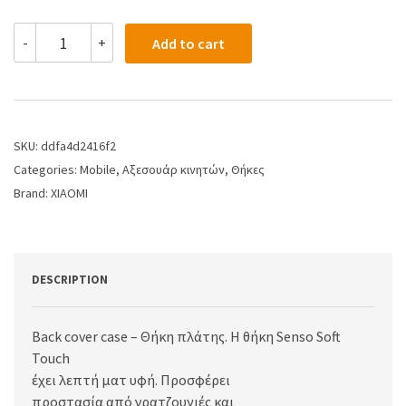
-
+
Add to cart
SKU:
ddfa4d2416f2
Categories:
Mobile
,
Αξεσουάρ κινητών
,
Θήκες
Brand:
XIAOMI
DESCRIPTION
Back cover case – Θήκη πλάτης. Η θήκη Senso Soft
Touch
έχει λεπτή ματ υφή. Προσφέρει
προστασία από γρατζουνιές και