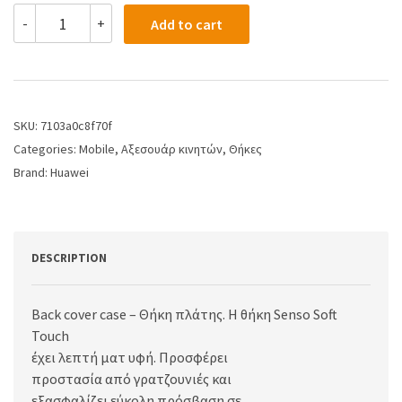
-
+
Add to cart
SKU:
7103a0c8f70f
Categories:
Mobile
,
Αξεσουάρ κινητών
,
Θήκες
Brand:
Huawei
DESCRIPTION
Back cover case – Θήκη πλάτης. Η θήκη Senso Soft
Touch
έχει λεπτή ματ υφή. Προσφέρει
προστασία από γρατζουνιές και
εξασφαλίζει εύκολη πρόσβαση σε