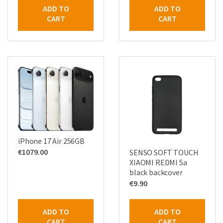
ADD TO
ADD TO
CART
CART
iPhone 17 Air 256GB
€
1079.00
SENSO SOFT TOUCH
XIAOMI REDMI 5a
black backcover
€
9.90
ADD TO
ADD TO
CART
CART