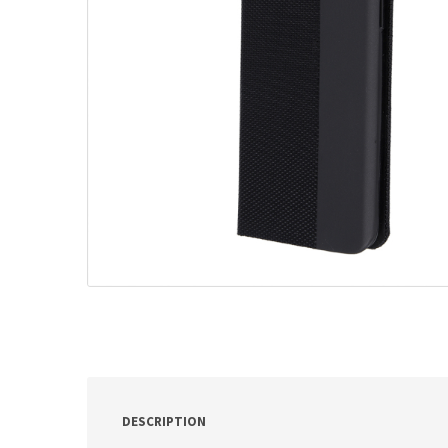
ν
:
DESCRIPTION