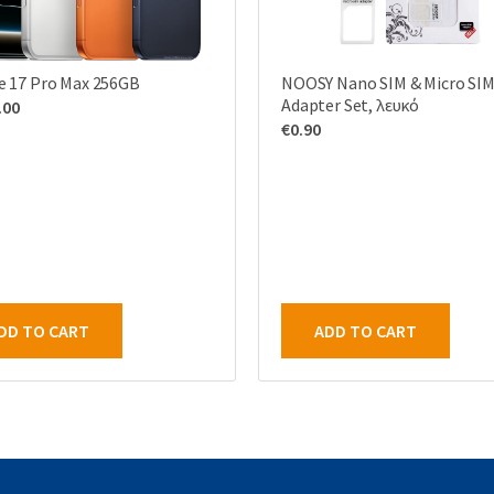
e 17 Pro Max 256GB
NOOSY Nano SIM & Micro SI
Adapter Set, λευκό
.00
€
0.90
DD TO CART
ADD TO CART