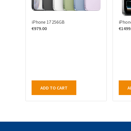
iPhone 17 256GB
iPhon
€
979.00
€
1499
ADD TO CART
A