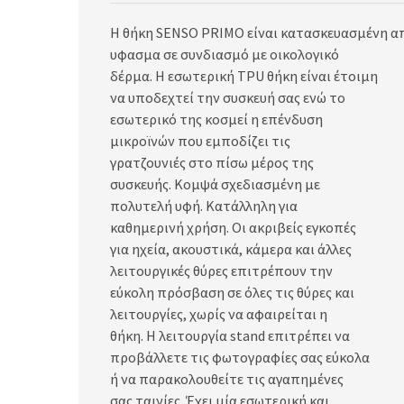
Η θήκη SENSO PRIMO είναι κατασκευασμένη α
υφασμα σε συνδιασμό με οικολογικό
δέρμα. Η εσωτερική TPU θήκη είναι έτοιμη
να υποδεχτεί την συσκευή σας ενώ το
εσωτερικό της κοσμεί η επένδυση
μικροϊνών που εμποδίζει τις
γρατζουνιές στο πίσω μέρος της
συσκευής. Κομψά σχεδιασμένη με
πολυτελή υφή. Κατάλληλη για
καθημερινή χρήση. Οι ακριβείς εγκοπές
για ηχεία, ακουστικά, κάμερα και άλλες
λειτουργικές θύρες επιτρέπουν την
εύκολη πρόσβαση σε όλες τις θύρες και
λειτουργίες, χωρίς να αφαιρείται η
θήκη. Η λειτουργία stand επιτρέπει να
προβάλλετε τις φωτογραφίες σας εύκολα
ή να παρακολουθείτε τις αγαπημένες
σας ταινίες. Έχει μία εσωτερική και