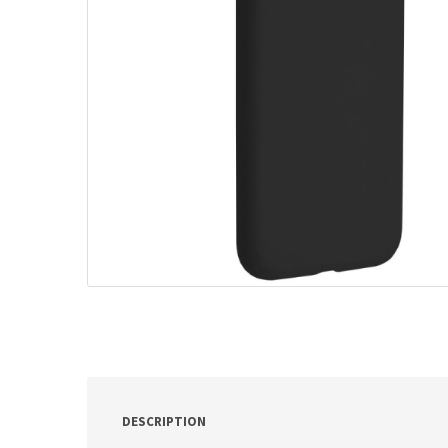
ν
:
DESCRIPTION