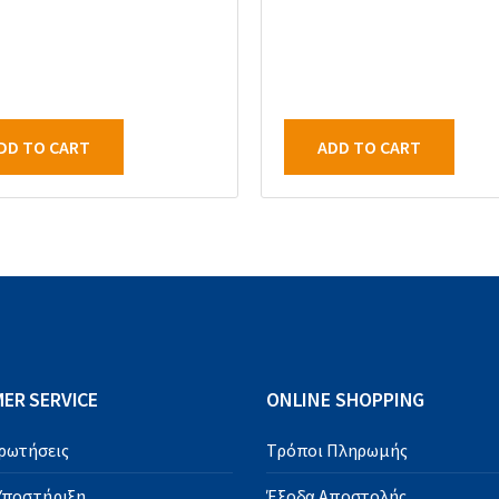
DD TO CART
ADD TO CART
ER SERVICE
ONLINE SHOPPING
Ερωτήσεις
Τρόποι Πληρωμής
 Υποστήριξη
Έξοδα Αποστολής