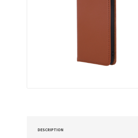
ν
:
DESCRIPTION