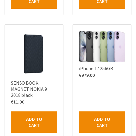
CART
CART
iPhone 17 256GB
€
979.00
SENSO BOOK
MAGNET NOKIA 9
2018 black
€
11.90
ADD TO
ADD TO
CART
CART