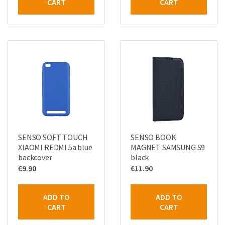
CART
CART
SENSO SOFT TOUCH
SENSO BOOK
XIAOMI REDMI 5a blue
MAGNET SAMSUNG S9
backcover
black
€
9.90
€
11.90
ADD TO
ADD TO
CART
CART